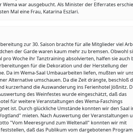
r Wema war ausgebucht. Als Minister der Elferrates erschi
ten Mal eine Frau, Katarina Eszlari.
bereitung zur 30. Saison brachte für alle Mitglieder viel Arbe
dchen der Garde waren kaum mehr zu bremsen. Obwohl si
 pro Woche ihr Tanztraining absolvierten, halfen sie auch 
rbereitungen für die Dekoration und der Herstellung der
e. Da im Wema-Saal Umbauarbeiten liefen, mußten wir un
ner Alternative umschauen. Da die Zeit drängte, beschloß 
nd kurzerhand die Auswanderung ins Ferienhotel Jößnitz. 
 Auswertung des Weinfestes wurde eingeschätzt, daß das
hotel für weitere Veranstaltungen des Wema-Faschings
net ist. Durch glückliche Umstände konnten wir den Saal 
Vogtland" mieten. Nach Auswertung der Veranstaltungen u
tto "Vom Meeresgrund zum Weltenall" konnten wir mit
 feststellen, daß das Publikum vom dargebotenen Progra