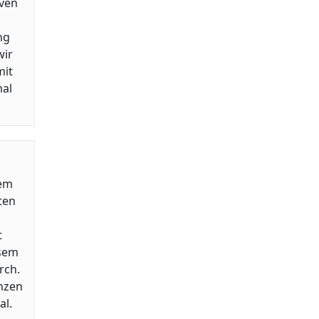
Sven
ng
wir
mit
mal
dem
ten
t
esem
rch.
änzen
l.