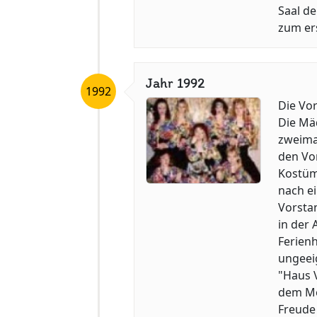
Saal de
zum ers
Jahr 1992
1992
Die Vor
Die Mä
zweimal
den Vo
Kostüm
nach ei
Vorsta
in der
Ferien
ungeeig
"Haus 
dem Mo
Freude