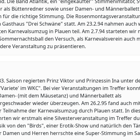
d. Die Band Atlantik, ein "eingekaufter" Stimmenimitator, 
r als Büttenredner sowie unser Damen- und Männerballett
n für die richtige Stimmung. Die Rosenmontagsveranstaltu
m Gasthaus "Drei Schwäne" statt. Am 23.2.94 nahmen auch 
en Karnevalsumzug in Plauen teil. Am 2.7.94 starteten wir 
Sommernachtsball den Versuch, als Karnevalsverein auch 
dere Veranstaltung zu präsentieren.
33. Saison regierten Prinz Viktor und Prinzessin Ina unter 
Variete' im WKC". Bei vier Veranstaltungen im Treffer konn
Damen- (mit dem Mäusetanz) und Männerballett als
rgeschwader wieder überzeugen. Am 26.2.95 fand auch mi
r Teilnahme der Karnevalsumzug durch Plauen statt. In di
hrten wir erstmals eine Silvesterveranstaltung im Treffer du
ik von den "Birds", einer Erotik-Show und natürlich den T
r Damen und Herren herrschte eine Super-Stimmung im Saa