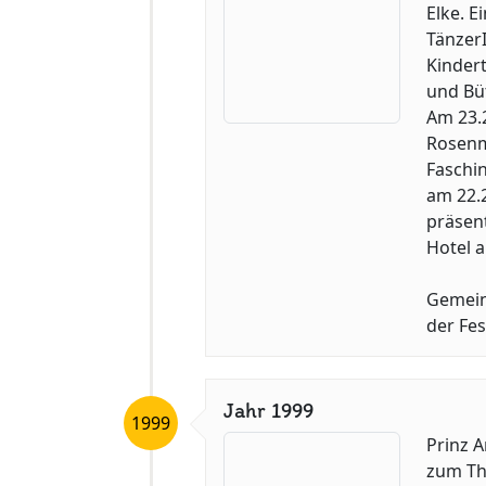
Elke. E
Tänzer
Kinder
und Bü
Am 23.2
Rosenmo
Faschi
am 22.2
präsent
Hotel a
Gemeins
der Fes
Jahr 1999
1999
Prinz 
zum The