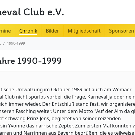
val Club e.V.
rmine
Chronik
Bilder
Mitgliedschaft
Sponsoren
.
1990-1999
ahre 1990-1999
litische Umwälzung im Oktober 1989 lief auch am Wemaer
l Club nicht spurlos vorbei, die Frage, Karneval ja oder nein
 sich immer wieder. Der Entschluß stand fest, wir organisier
seren Fasching weiter. Unter dem Motto "Auf der Alm da gi
" schwang Prinz Jens, begleitet von seiner reizenden
sin Yvonne das närrische Zepter. Zum ersten Mal konnten w
rren und Närrinnen aus Bayern begrüßen, die es teilweise