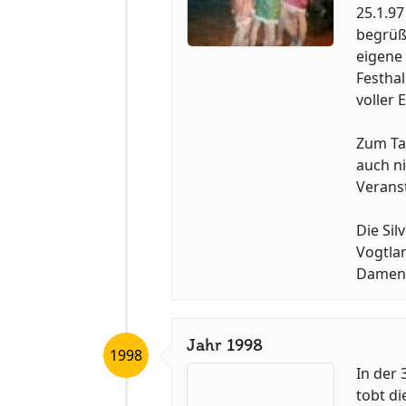
25.1.97
begrüße
eigene
Festhal
voller E
Zum Tag
auch ni
Verans
Die Si
Vogtlan
Damen-
Jahr 1998
1998
In der 
tobt di