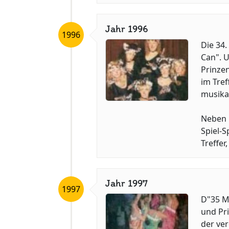
Jahr 1996
1996
Die 34
Can". U
Prinzen
im Tref
musika
Neben 
Spiel-S
Treffer
Jahr 1997
1997
D"35 Ma
und Pr
der ve