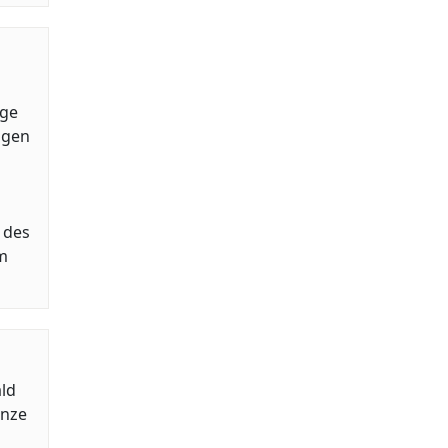
ige
ngen
 des
im
ld
änze