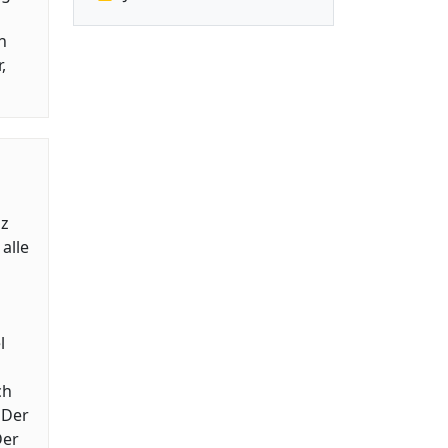
n
,
nz
alle
l
ch
 Der
Der