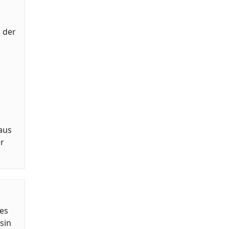
 der
aus
r
 es
sin