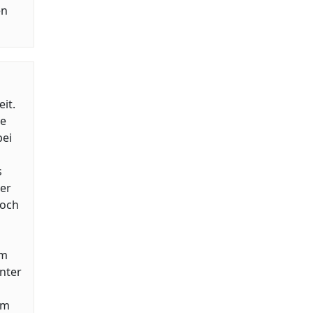
en
it.
e
bei
s
der
Doch
im
nter
mm