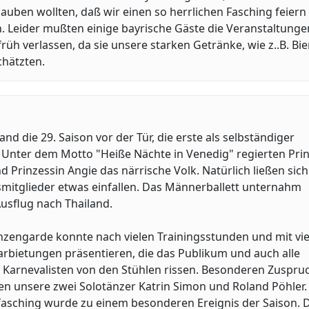
lauben wollten, daß wir einen so herrlichen Fasching feiern
. Leider mußten einige bayrische Gäste die Veranstaltunge
 früh verlassen, da sie unsere starken Getränke, wie z..B. Bier
chätzten.
and die 29. Saison vor der Tür, die erste als selbständiger
 Unter dem Motto "Heiße Nächte in Venedig" regierten Pri
d Prinzessin Angie das närrische Volk. Natürlich ließen sich 
smitglieder etwas einfallen. Das Männerballett unternahm
usflug nach Thailand.
nzengarde konnte nach vielen Trainingsstunden und mit vie
arbietungen präsentieren, die das Publikum und auch alle
 Karnevalisten von den Stühlen rissen. Besonderen Zuspru
en unsere zwei Solotänzer Katrin Simon und Roland Pöhler.
fasching wurde zu einem besonderen Ereignis der Saison. 