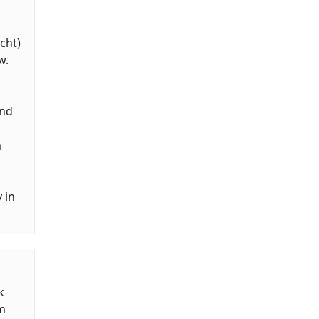
cht)
w.
and
m
 in
k
m