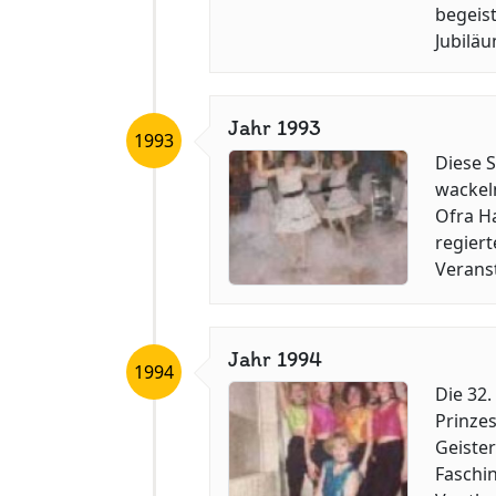
begeist
Jubilä
Jahr 1993
1993
Diese 
wackel
Ofra H
regiert
Veranst
Jahr 1994
1994
Die 32.
Prinzes
Geister
Faschin