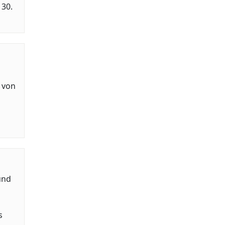
 30.
 von
und
s