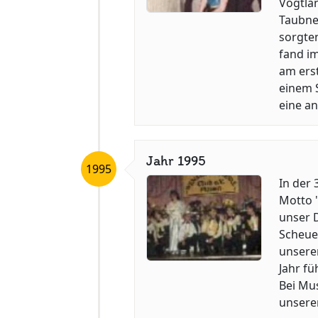
Vogtlan
Taubne
sorgte
fand i
am erst
einem 
eine an
Jahr 1995
1995
In der 
Motto "
unser 
Scheue
unsere
Jahr fü
Bei Mus
unsere