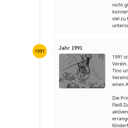
nicht g
können
viel zu
unters
Jahr 1991
1991
1991 st
Verein.
Tino un
Verein
einen A
Die Pri
Fleiß D
aktiven
errang
Kinder