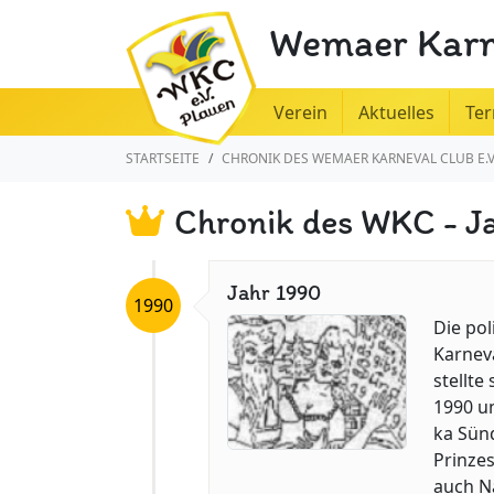
Wemaer Karne
Verein
Aktuelles
Te
STARTSEITE
CHRONIK DES WEMAER KARNEVAL CLUB E.V
Chronik des WKC - J
Jahr 1990
1990
Die po
Karneva
stellte
1990 un
ka Sünd
Prinzes
auch Na