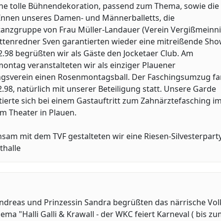
ine tolle Bühnendekoration, passend zum Thema, sowie die
Innen unseres Damen- und Männerballetts, die
tanzgruppe von Frau Müller-Landauer (Verein Vergißmeinni
ttenredner Sven garantierten wieder eine mitreißende Sho
.98 begrüßten wir als Gäste den Jocketaer Club. Am
ntag veranstalteten wir als einziger Plauener
ngsverein einen Rosenmontagsball. Der Faschingsumzug f
.98, natürlich mit unserer Beteiligung statt. Unsere Garde
ierte sich bei einem Gastauftritt zum Zahnärztefasching i
m Theater in Plauen.
am mit dem TVF gestalteten wir eine Riesen-Silvesterparty
thalle
Andreas und Prinzessin Sandra begrüßten das närrische Vol
ma "Halli Galli & Krawall - der WKC feiert Karneval ( bis zu